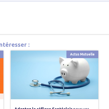
ntéresser :
Actus Mutuelle
Adoptez le réflexe Santéclair
pour vos