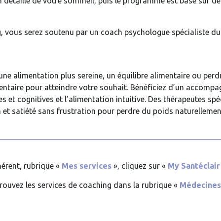
n détaillé de votre sommeil, puis le programme est basé sur 
g, vous serez soutenu par un coach psychologue spécialiste 
ne alimentation plus sereine, un équilibre alimentaire ou perd
mentaire pour atteindre votre souhait. Bénéficiez d’un accom
et cognitives et l’alimentation intuitive. Des thérapeutes sp
 et satiété sans frustration pour perdre du poids naturellemen
érent, rubrique «
Mes services
», cliquez sur «
My Santéclair
etrouvez les services de coaching dans la rubrique «
Médecines